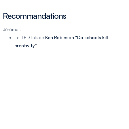
Recommandations
Jérôme :
Le TED talk de
Ken Robinson “Do schools kill
creativity”
Lionel :
Tools on tech
sur Youtube
L’art du Storytelling – Manuel de communication
,
2018, Guillaume Lamarre
Nicolas :
Le documentaire “
Trainwreck : Woodstock 99
” sur
Netflix
Le livre “
Enseigner et former : Psychologie
appliquée et pédagogies actives, secondaire,