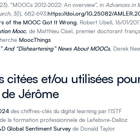
023). “MOOCs 2012-2022: An overview”, in
Advances in M
arch
, 3(1), 682-693.
https://doi.org/10.25082/AMLER.2
rs of the MOOC Got It Wrong
, Robert Ubell, 16/01/201
ution Mooc
, de Matthieu Cisel, premier doctorant franç
cherche
MoocThings
g” And “Disheartening” News About MOOCs
, Derek Ne
 citées et/ou utilisées pour
 de Jérôme
024
des chiffres-clés du digital learning par l’ISTF
de la formation professionnele de Lefebvre-Dalloz
D Global Sentiment Survey
de Donald Taylor