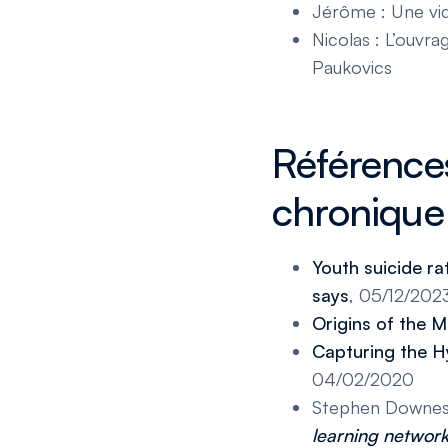
Jérôme : Une vi
Nicolas : L’ouvra
Paukovics
Références
chronique
Youth suicide r
says
, 05/12/202
Origins of the
Capturing the H
04/02/2020
Stephen Downe
learning networ