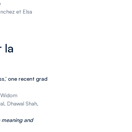
e
anchez et Elsa
 la
s,’ one recent grad
r Widom
ral, Dhawal Shah,
n meaning and