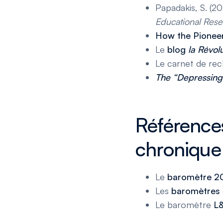
Papadakis, S. (2
Educational Rese
How the Pionee
Le
blog
la Révol
Le carnet de re
The “Depressin
Références
chronique
Le
baromètre 2
Les
baromètres
Le baromètre
L&