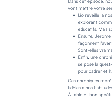
Dans cet épisode, no
vont mettre votre sen
Lio réveille la n
explorant commen
éducatifs. Mais s
Ensuite, Jérôme 
façonnent l'aven
Sont-elles vraim
Enfin, une chron
se pose la questi
pour cadrer et h
Ces chroniques représe
fidèles à nos habitud
À table et bon appétit