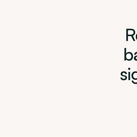
R
b
si