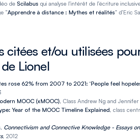
déo de
Scilabus
qui analyse l’intérêt de l’écriture inclusiv
ge “
Apprendre à distance : Mythes et réalités
” d’Eric S
 citées et/ou utilisées pour
 de Lionel
ates rose 62% from 2007 to 2021: ‘People feel hopeles
3
 Modern MOOC (xMOOC)
, Class Andrew Ng and Jennife
ype: Year of the MOOC Timeline Explained
, class cent
s,
Connectivism and Connective Knowledge - Essays o
ks
, 2012