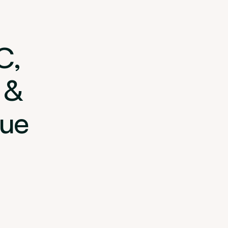
C,
 &
que